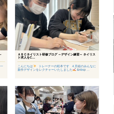
～
ＡＢＣネイリスト研修ブログ ～デザイン練習～ ネイリス
ト求人をC…
一
こんにちは
トレーナーの松本です ４月組のみんなに
新作デザインをレクチャーいたしました
&nbsp …