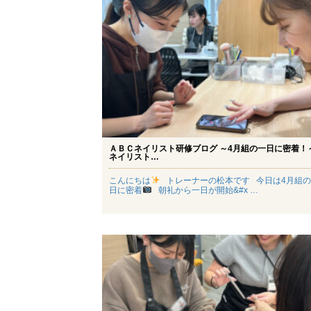
ＡＢＣネイリスト研修ブログ ～4月組の一日に密着！
ネイリスト…
こんにちは
トレーナーの松本です 今日は4月組の
日に密着
朝礼から一日が開始&#x …