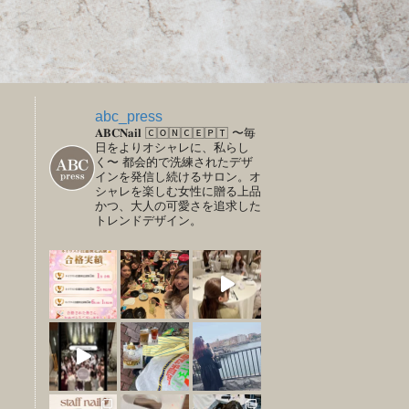
abc_press
𝐀𝐁𝐂𝐍𝐚𝐢𝐥
🄲🄾🄽🄲🄴🄿🅃
〜毎
日をよりオシャレに、私らし
く〜
都会的で洗練されたデザ
インを発信し続けるサロン。オ
シャレを楽しむ女性に贈る上品
かつ、大人の可愛さを追求した
トレンドデザイン。