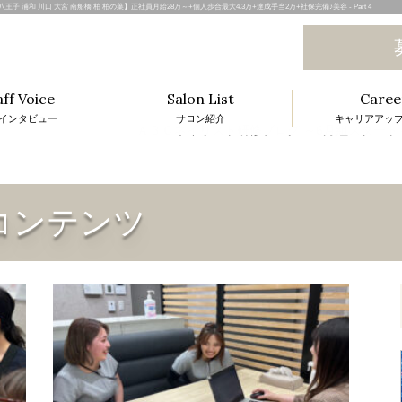
子 浦和 川口 大宮 南船橋 柏 柏の葉】正社員月給28万～+個人歩合最大4.3万+達成手当2万+社保完備♪美容 - Part 4
aff Voice
Salon List
Caree
インタビュー
サロン紹介
キャリアアッ
ＡＢＣネイリスト研修ブログ ～6月組スタート～ ネ
l
コンテンツ
i
t
i