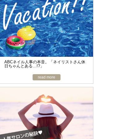
o
n
ABCネイル人事の本音。「ネイリストさん休
日ちゃんとある…!?」
read more