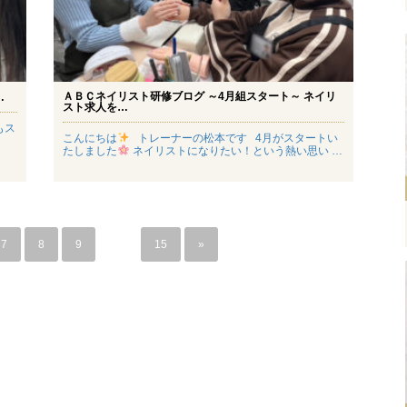
ＡＢＣネイリスト研修ブログ ～4月組スタート～ ネイリ
…
スト求人を…
もス
こんにちは
トレーナーの松本です 4月がスタートい
たしました
ネイリストになりたい！という熱い思い …
7
8
9
…
15
»