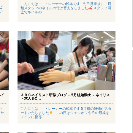
こんにちは！ トレーナーの松本です 先日営業後に、店
ビ
舗スタッフのネイルの付け替えをしました
スタッフ同
い
士でネイルの …
ネイ
ＡＢＣネイリスト研修ブログ ～5月組始動★～ ネイリス
ト求人をC…
ネ
こんにちは！ トレーナーの松本です 5月組の研修がスタ
てサ
ートいたしました
この日はジェルオフや爪の形成を
メインに指導 …