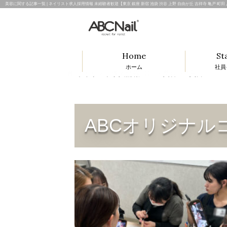
美容に関する記事一覧 | ネイリスト求人採用情報 未経験者歓迎【東京 銀座 新宿 池袋 渋谷 上野 自由が丘 吉祥寺 亀戸 町田 八王
Home
St
ホーム
社員
ネイリスト求人情報TOP
>
美容
>
4頁目
ABCオリジナル