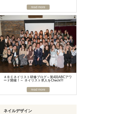
read more
ＡＢＣネイリスト研修ブログ～第4回ABCアワ
ード開催！～ ネイリスト求人をCheck!!!
read more
ネイルデザイン