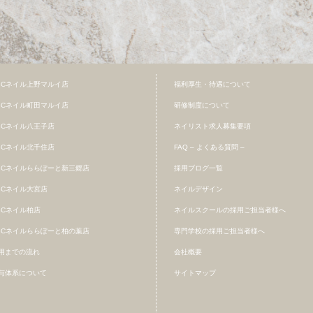
BCネイル上野マルイ店
福利厚生・待遇について
BCネイル町田マルイ店
研修制度について
BCネイル八王子店
ネイリスト求人募集要項
BCネイル北千住店
FAQ – よくある質問 –
BCネイルららぽーと新三郷店
採用ブログ一覧
BCネイル大宮店
ネイルデザイン
BCネイル柏店
ネイルスクールの採用ご担当者様へ
BCネイルららぽーと柏の葉店
専門学校の採用ご担当者様へ
用までの流れ
会社概要
与体系について
サイトマップ