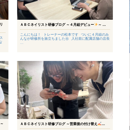
リ
ＡＢＣネイリスト研修ブログ ～４月組デビュー
～ …
こんにちは！ トレーナーの松本です ついに４月組のみ
ス
んなが研修所を旅立ちました㊗ 入社前に配属店舗の店長
な
…
成～
ＡＢＣネイリスト研修ブログ ～営業後の付け替え
…