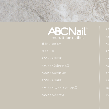
A
A
社員インタビュー
A
サロン一覧
A
ABCネイル銀座店
A
ABCネイル渋谷モディ店
A
ABCネイル新宿西口店
A
ABCネイル池袋店
A
ABCネイル カメイドクロック店
採
ABCネイル吉祥寺店
給