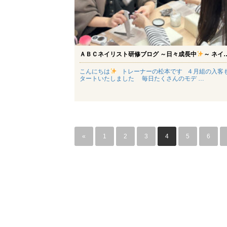
ＡＢＣネイリスト研修ブログ ～日々成長中
～ ネイ
こんにちは
トレーナーの松本です ４月組の入客
タートいたしました 毎日たくさんのモデ …
«
1
2
3
4
5
6