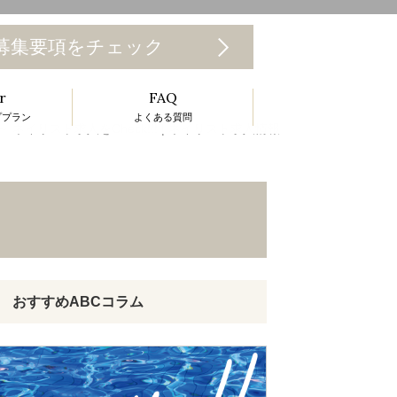
T
募集要項をチェック
o
r
FAQ
g
ププラン
よくある質問
g
イリスト求人をCheck!!! | ネイリスト求人情報
e
n
a
v
おすすめABCコラム
g
a