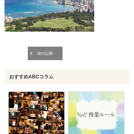
o
o
n
n
前の記事
おすすめABCコラム