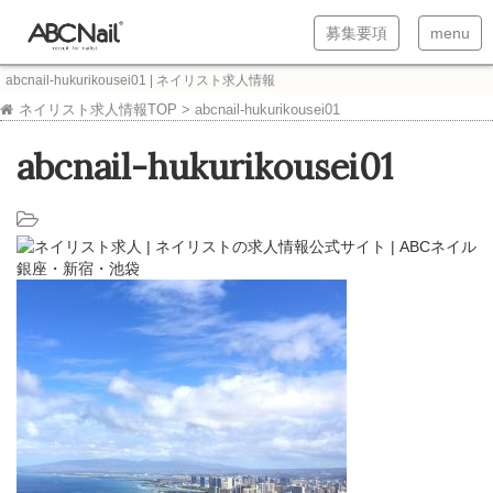
T
T
募集要項
menu
o
o
abcnail-hukurikousei01 | ネイリスト求人情報
g
g
ネイリスト求人情報TOP
>
abcnail-hukurikousei01
g
g
abcnail-hukurikousei01
l
l
e
e
n
n
a
a
v
v
i
i
g
g
a
a
t
t
i
i