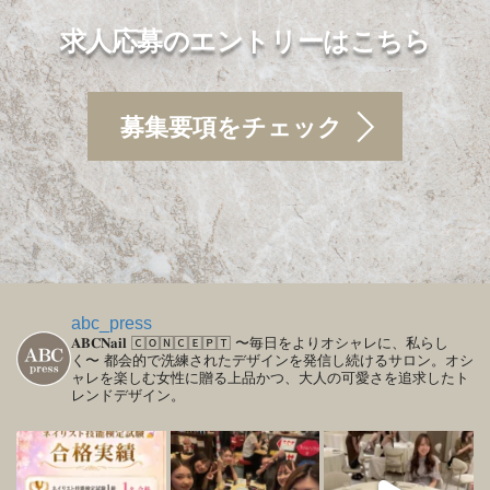
求人応募のエントリーはこちら
募集要項をチェック
abc_press
𝐀𝐁𝐂𝐍𝐚𝐢𝐥
🄲🄾🄽🄲🄴🄿🅃
〜毎日をよりオシャレに、私らし
く〜
都会的で洗練されたデザインを発信し続けるサロン。オシ
ャレを楽しむ女性に贈る上品かつ、大人の可愛さを追求したト
レンドデザイン。