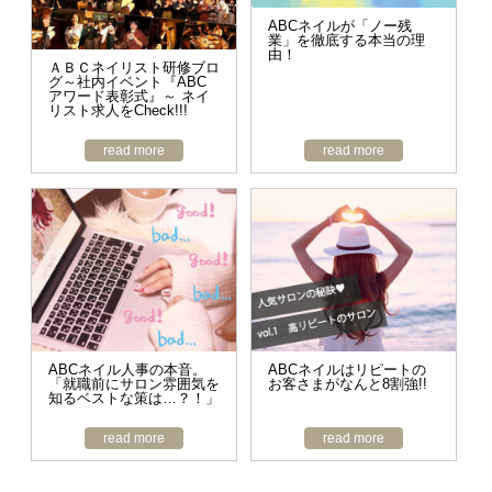
ABCネイルが「ノー残
業」を徹底する本当の理
由！
ＡＢＣネイリスト研修ブロ
グ～社内イベント『ABC
アワード表彰式』～ ネイ
リスト求人をCheck!!!
read more
read more
ABCネイル人事の本音。
ABCネイルはリピートの
「就職前にサロン雰囲気を
お客さまがなんと8割強!!
知るベストな策は…？！」
read more
read more