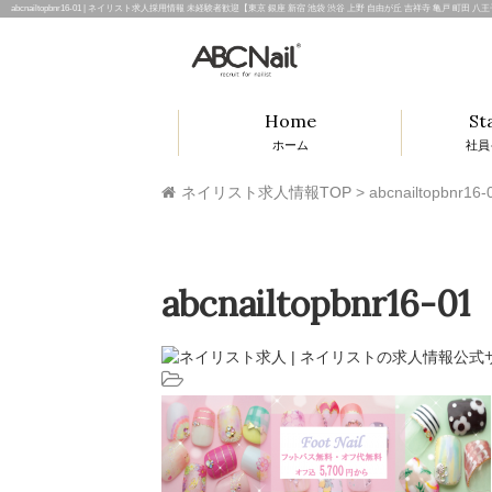
abcnailtopbnr16-01 | ネイリスト求人採用情報 未経験者歓迎【東京 銀座 新宿 池袋 渋谷 上野 自由が丘 吉祥寺 亀戸 町
Home
St
ホーム
社員
ネイリスト求人情報TOP
>
abcnailtopbnr16-
abcnailtopbnr16-01