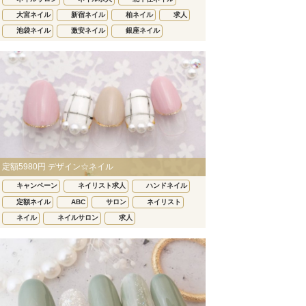
大宮ネイル
新宿ネイル
柏ネイル
求人
池袋ネイル
激安ネイル
銀座ネイル
定額5980円 デザイン☆ネイル
キャンペーン
ネイリスト求人
ハンドネイル
定額ネイル
ABC
サロン
ネイリスト
ネイル
ネイルサロン
求人