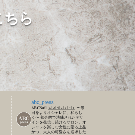
こちら
abc_press
𝐀𝐁𝐂𝐍𝐚𝐢𝐥
🄲🄾🄽🄲🄴🄿🅃
〜毎
日をよりオシャレに、私らし
く〜
都会的で洗練されたデザ
インを発信し続けるサロン。オ
シャレを楽しむ女性に贈る上品
かつ、大人の可愛さを追求した