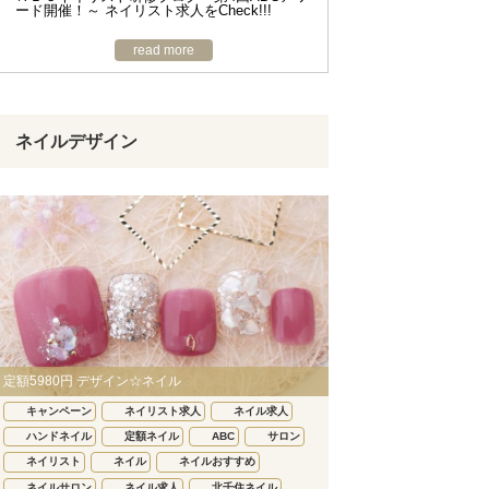
ード開催！～ ネイリスト求人をCheck!!!
read more
ネイルデザイン
定額5980円 デザイン☆ネイル
キャンペーン
ネイリスト求人
ネイル求人
ハンドネイル
定額ネイル
ABC
サロン
ネイリスト
ネイル
ネイルおすすめ
ネイルサロン
ネイル求人
北千住ネイル