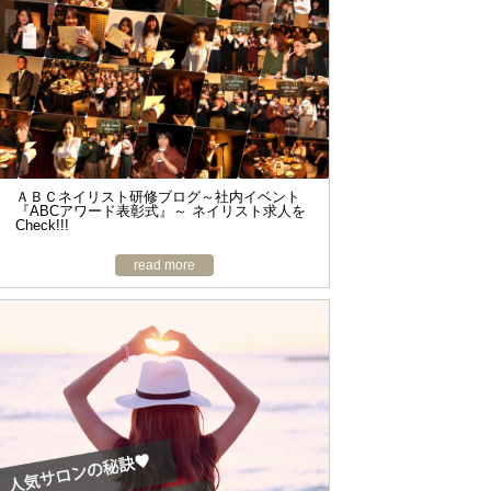
o
n
ＡＢＣネイリスト研修ブログ～社内イベント
『ABCアワード表彰式』～ ネイリスト求人を
Check!!!
read more