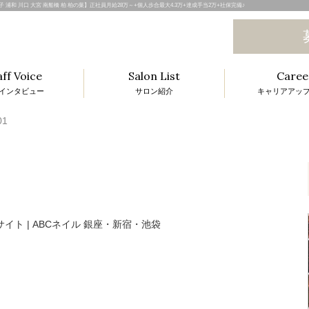
田 八王子 浦和 川口 大宮 南船橋 柏 柏の葉】正社員月給28万～+個人歩合最大4.3万+達成手当2万+社保完備♪
aff Voice
Salon List
Caree
インタビュー
サロン紹介
キャリアアッ
l
01
i
t
i