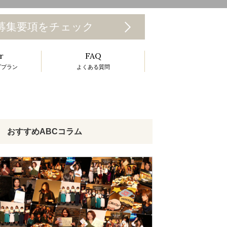
T
募集要項をチェック
o
r
FAQ
g
ププラン
よくある質問
g
e
n
a
おすすめABCコラム
v
g
a