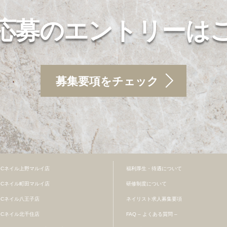
応募のエントリーは
募集要項をチェック
BCネイル上野マルイ店
福利厚生・待遇について
BCネイル町田マルイ店
研修制度について
BCネイル八王子店
ネイリスト求人募集要項
BCネイル北千住店
FAQ – よくある質問 –