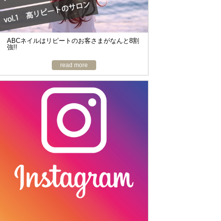
ABCネイルはリピートのお客さまがなんと8割
強!!
read more