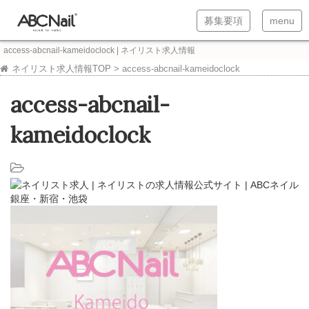
T
T
募集要項
menu
o
o
access-abcnail-kameidoclock | ネイリスト求人情報
g
g
ネイリスト求人情報TOP
>
access-abcnail-kameidoclock
g
g
access-abcnail-
l
l
e
e
kameidoclock
n
n
a
a
v
v
i
i
g
g
a
a
t
t
i
i