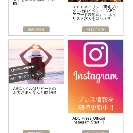
由！
ＡＢＣネイリスト研修ブロ
グ～社内イベント『ABC
アワード表彰式』～ ネイ
リスト求人をCheck!!!
read more
read more
ABCネイルはリピートの
お客さまがなんと8割強!!
ABC Press Official
Instagram Start !!!
read more
read more