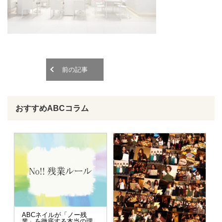
o
o
n
n
前の記事
おすすめABCコラム
ABCネイルが「ノー残
業」を徹底する本当の理