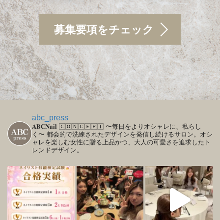
募集要項をチェック
abc_press
𝐀𝐁𝐂𝐍𝐚𝐢𝐥
🄲🄾🄽🄲🄴🄿🅃
〜毎日をよりオシャレに、私らし
く〜
都会的で洗練されたデザインを発信し続けるサロン。オシ
ャレを楽しむ女性に贈る上品かつ、大人の可愛さを追求したト
レンドデザイン。