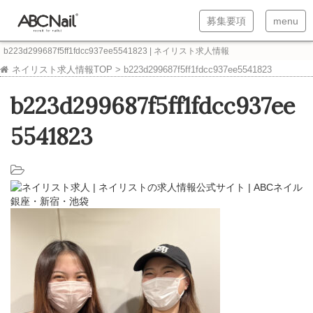
T
T
募集要項
menu
o
o
b223d299687f5ff1fdcc937ee5541823 | ネイリスト求人情報
g
g
ネイリスト求人情報TOP
>
b223d299687f5ff1fdcc937ee5541823
g
g
b223d299687f5ff1fdcc937ee
l
l
e
e
5541823
n
n
a
a
v
v
i
i
g
g
a
a
t
t
i
i