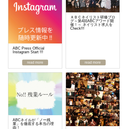
ＡＢＣネイリスト研修ブロ
グ～第4回ABCアワード開
催！～ ネイリスト求人を
Check!!!
ABC Press Official
Instagram Start !!!
read more
read more
ABCネイルが「ノー残
業」を徹底する本当の理
由！