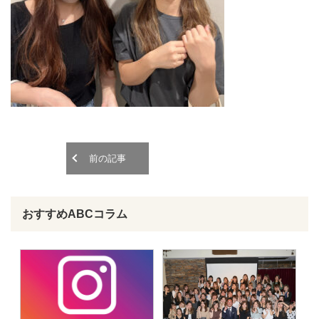
o
o
n
n
前の記事
おすすめABCコラム