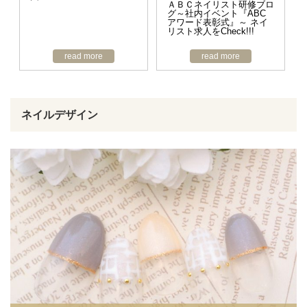
ＡＢＣネイリスト研修ブロ
グ～社内イベント『ABC
アワード表彰式』～ ネイ
リスト求人をCheck!!!
read more
read more
ネイルデザイン