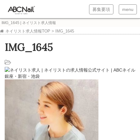
T
T
募集要項
menu
o
o
IMG_1645 | ネイリスト求人情報
g
g
ネイリスト求人情報TOP
>
IMG_1645
g
g
IMG_1645
l
l
e
e
n
n
a
a
v
v
i
i
g
g
a
a
t
t
i
i