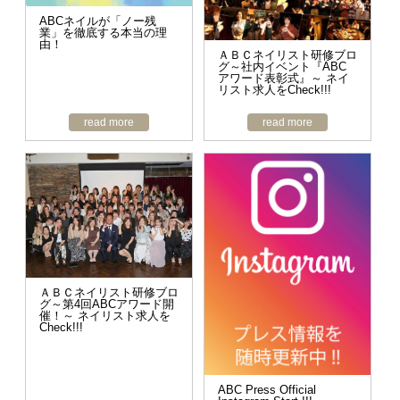
ABCネイルが「ノー残
業」を徹底する本当の理
由！
ＡＢＣネイリスト研修ブロ
グ～社内イベント『ABC
アワード表彰式』～ ネイ
リスト求人をCheck!!!
read more
read more
ＡＢＣネイリスト研修ブロ
グ～第4回ABCアワード開
催！～ ネイリスト求人を
Check!!!
ABC Press Official