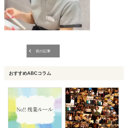
o
o
n
n
前の記事
おすすめABCコラム