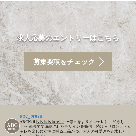
求人応募のエントリーはこちら
募集要項をチェック
abc_press
𝐀𝐁𝐂𝐍𝐚𝐢𝐥
🄲🄾🄽🄲🄴🄿🅃
〜毎日をよりオシャレに、私らし
く〜
都会的で洗練されたデザインを発信し続けるサロン。オシ
ャレを楽しむ女性に贈る上品かつ、大人の可愛さを追求したト