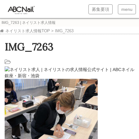
T
T
募集要項
menu
o
o
IMG_7263 | ネイリスト求人情報
g
g
ネイリスト求人情報TOP
>
IMG_7263
g
g
IMG_7263
l
l
e
e
n
n
a
a
v
v
i
i
g
g
a
a
t
t
i
i