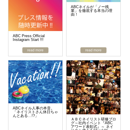
ABCネイルが「ノー残
業」を徹底する本当の理
由！
ABC Press Official
Instagram Start !!!
read more
read more
ABCネイル人事の本音。
「ネイリストさん休日ちゃ
んとある…!?」
ＡＢＣネイリスト研修ブロ
グ～社内イベント『ABC
アワード表彰式』～ ネイ