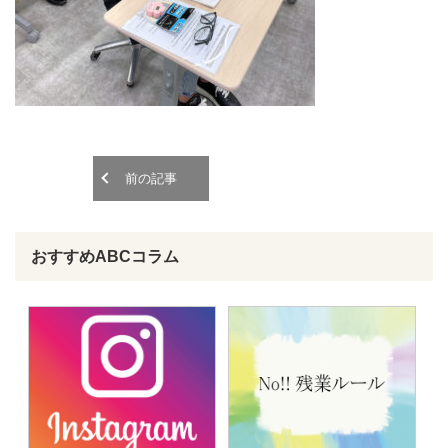
o
o
n
n
前の記事
おすすめABCコラム