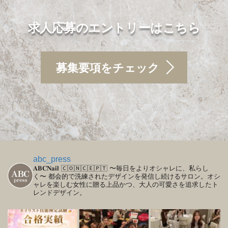
求人応募のエントリーはこちら
募集要項をチェック
abc_press
𝐀𝐁𝐂𝐍𝐚𝐢𝐥
🄲🄾🄽🄲🄴🄿🅃
〜毎日をよりオシャレに、私らし
く〜
都会的で洗練されたデザインを発信し続けるサロン。オシ
ャレを楽しむ女性に贈る上品かつ、大人の可愛さを追求したト
レンドデザイン。