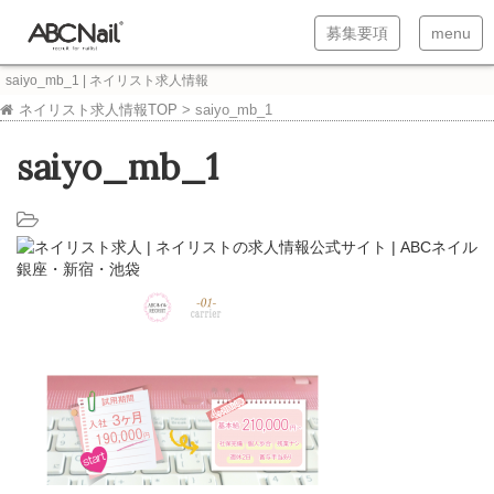
T
T
募集要項
menu
o
o
saiyo_mb_1 | ネイリスト求人情報
g
g
ネイリスト求人情報TOP
>
saiyo_mb_1
g
g
saiyo_mb_1
l
l
e
e
n
n
a
a
v
v
i
i
g
g
a
a
t
t
i
i