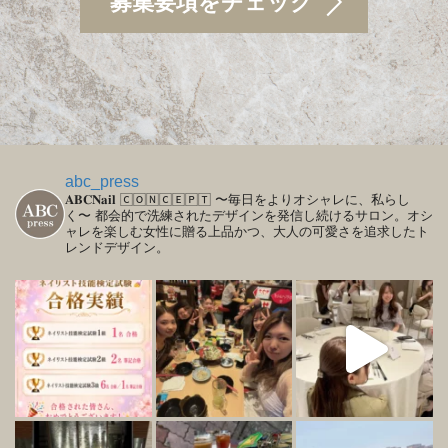
募集要項をチェック
abc_press
𝐀𝐁𝐂𝐍𝐚𝐢𝐥
🄲🄾🄽🄲🄴🄿🅃
〜毎日をよりオシャレに、私らし
く〜
都会的で洗練されたデザインを発信し続けるサロン。オシ
ャレを楽しむ女性に贈る上品かつ、大人の可愛さを追求したト
レンドデザイン。