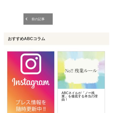
o
o
n
n
前の記事
おすすめABCコラム
ABCネイルが「ノー残
業」を徹底する本当の理
由！