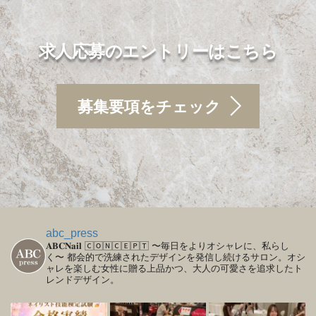
求人応募のエントリーはこちら
募集要項をチェック
abc_press
𝐀𝐁𝐂𝐍𝐚𝐢𝐥
🄲🄾🄽🄲🄴🄿🅃
〜毎日をよりオシャレに、私らし
く〜
都会的で洗練されたデザインを発信し続けるサロン。オシ
ャレを楽しむ女性に贈る上品かつ、大人の可愛さを追求したト
レンドデザイン。