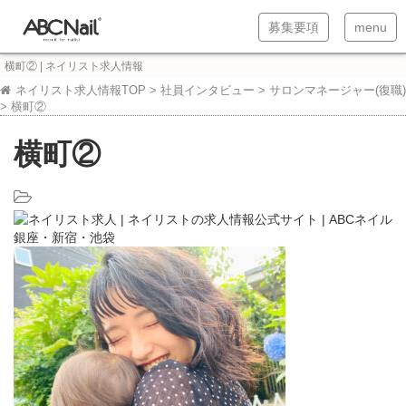
T
T
募集要項
menu
o
o
横町② | ネイリスト求人情報
g
g
ネイリスト求人情報TOP
>
社員インタビュー
>
サロンマネージャー(復職)
>
横町②
g
g
l
l
横町②
e
e
n
n
a
a
v
v
i
i
g
g
a
a
t
t
i
i