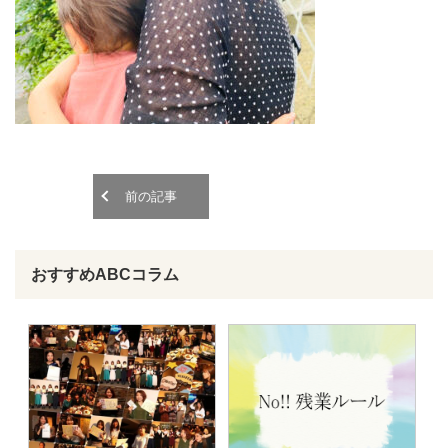
o
o
n
n
前の記事
おすすめABCコラム