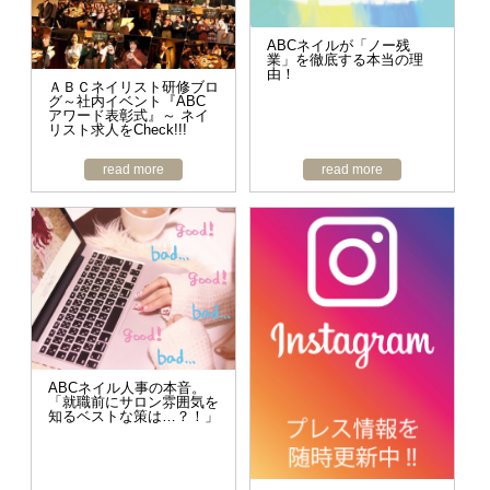
ABCネイルが「ノー残
業」を徹底する本当の理
由！
ＡＢＣネイリスト研修ブロ
グ～社内イベント『ABC
アワード表彰式』～ ネイ
リスト求人をCheck!!!
read more
read more
ABCネイル人事の本音。
「就職前にサロン雰囲気を
知るベストな策は…？！」